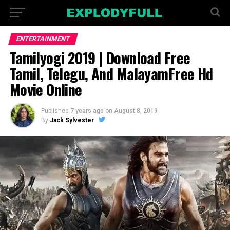
ENTERTAINMENT
Tamilyogi 2019 | Download Free
Tamil, Telegu, And MalayamFree Hd
Movie Online
Published
7 years ago
on
August 8, 2019
By
Jack Sylvester