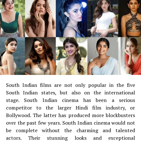
आलावा Hindi, Bollywood, Hollywood की सभी नयी realese
movie देखने को मिल सकती है.
Tamilyogi New Link 2019
दूसरे website के जैसे ही Tamil yogi के ऊपर भी कई
बार
DMCA
Strike लग चुके है. और इन्ही समस्याओं से बहार निकलने के
लिए
Tamilyogi
के Team Members ने बहुत बार अपने website
की URL को बदला है जिसमे से कई ऐसे नाम है. जिसके बारे में आपको पता
भी होगा। जैसे:-
Tamilyogi.in, tamilyogi.fm, tamilyogi.cc,
tamilyogi.me, tamilyogi.vip, tamilyogi.ccv
इत्यादि
South Indian films are not only popular in the five
South Indian states, but also on the international
Tamil Yogi URL List
stage.
South Indian cinema has been a serious
competitor to the larger Hindi film industry, or
Bollywood. The latter has produced more blockbusters
tamilyogi.pro
tamilyogi.fu
over the past few years.
South Indian cinema would not
tamilyogi.vip
tamilyogi.in
be complete without the charming and talented
tamilyogi.fm
tamilyogi.nn
actors.
Their stunning looks and exceptional